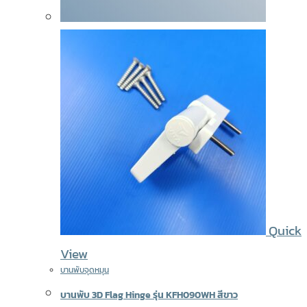
Quick
View
บานพับจุดหมุน
บานพับ 3D Flag Hinge รุ่น KFH090WH สีขาว