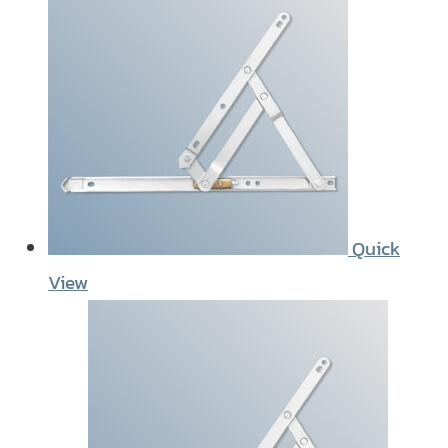
Quick
View