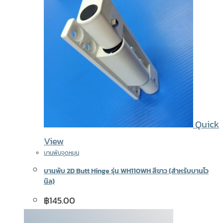
Quick
View
บานพับจุดหมุน
บานพับ 2D Butt Hinge รุ่น WH110WH สีขาว (สำหรับบานไว
นิล)
฿
145.00