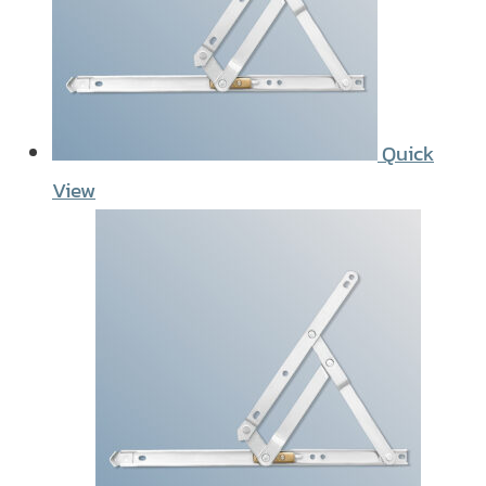
Quick
View