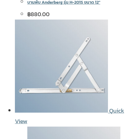
บานพับ Anderberg รุ่น H-201S ขนาด 12″
฿
880.00
Quick
View