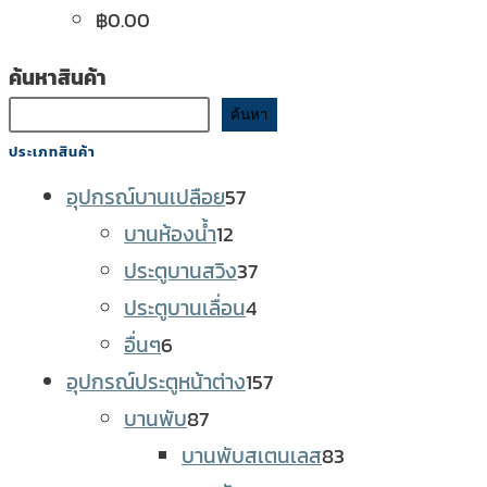
฿
0.00
ค้นหาสินค้า
ค้นหา
ประเภทสินค้า
57
อุปกรณ์บานเปลือย
57
12
products
บานห้องน้ำ
12
products
37
ประตูบานสวิง
37
4
products
ประตูบานเลื่อน
4
6
products
อื่นๆ
6
products
157
อุปกรณ์ประตูหน้าต่าง
157
87
products
บานพับ
87
products
83
บานพับสเตนเลส
83