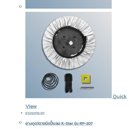
Quick
View
ยางดูดกระจก
ยางดูด1ตาชนิดปั้มลม K-Star รุ่น RP-207