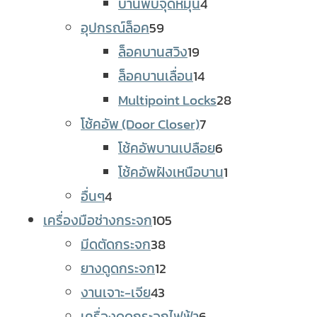
4
products
บานพับจุดหมุน
4
59
products
อุปกรณ์ล็อค
59
products
19
ล็อคบานสวิง
19
products
14
ล็อคบานเลื่อน
14
products
28
Multipoint Locks
28
7
products
โช้คอัพ (Door Closer)
7
products
6
โช้คอัพบานเปลือย
6
products
1
โช้คอัพฝังเหนือบาน
1
4
product
อื่นๆ
4
products
105
เครื่องมือช่างกระจก
105
38
products
มีดตัดกระจก
38
products
12
ยางดูดกระจก
12
43
products
งานเจาะ-เจีย
43
products
6
เครื่องดูดกระจกไฟฟ้า
6