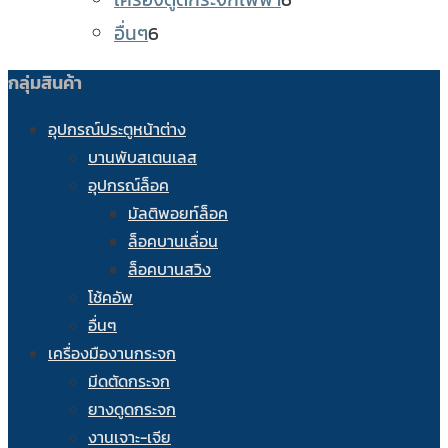
6
products
อื่นๆ
6
products
กลุ่มสินค้า
อุปกรณ์ประตูหน้าต่าง
บานพับสเตนเลส
อุปกรณ์ล็อค
มัลติพอยท์ล็อค
ล็อคบานเลื่อน
ล็อคบานสวิง
โช้คอัพ
อื่นๆ
เครื่องมืองานกระจก
มีดตัดกระจก
ยางดูดกระจก
งานเจาะ-เจีย