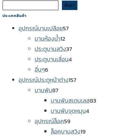
ค้นหา
ประเภทสินค้า
57
อุปกรณ์บานเปลือย
57
12
products
บานห้องน้ำ
12
products
37
ประตูบานสวิง
37
4
products
ประตูบานเลื่อน
4
6
products
อื่นๆ
6
products
157
อุปกรณ์ประตูหน้าต่าง
157
87
products
บานพับ
87
products
83
บานพับสเตนเลส
83
4
products
บานพับจุดหมุน
4
59
products
อุปกรณ์ล็อค
59
products
19
ล็อคบานสวิง
19