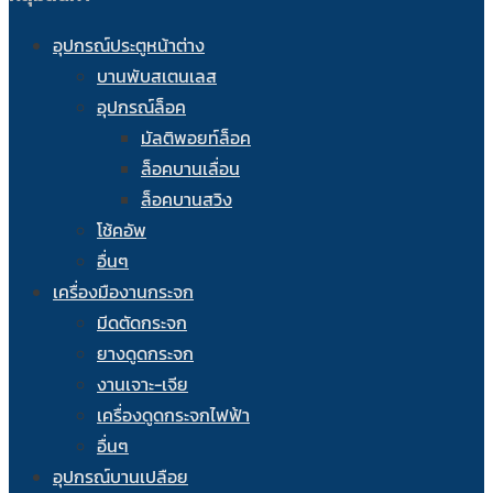
อุปกรณ์ประตูหน้าต่าง
บานพับสเตนเลส
อุปกรณ์ล็อค
มัลติพอยท์ล็อค
ล็อคบานเลื่อน
ล็อคบานสวิง
โช้คอัพ
อื่นๆ
เครื่องมืองานกระจก
มีดตัดกระจก
ยางดูดกระจก
งานเจาะ-เจีย
เครื่องดูดกระจกไฟฟ้า
อื่นๆ
อุปกรณ์บานเปลือย