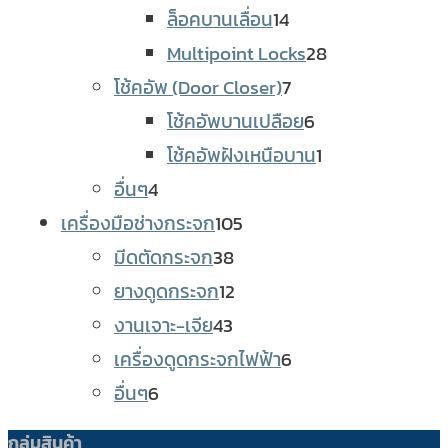
products
14
ล็อคบานเลื่อน
14
products
28
Multipoint Locks
28
7
products
โช้คอัพ (Door Closer)
7
products
6
โช้คอัพบานเปลือย
6
products
1
โช้คอัพฝังเหนือบาน
1
4
product
อื่นๆ
4
products
105
เครื่องมือช่างกระจก
105
38
products
มีดตัดกระจก
38
products
12
ยางดูดกระจก
12
43
products
งานเจาะ-เจีย
43
products
6
เครื่องดูดกระจกไฟฟ้า
6
6
products
อื่นๆ
6
products
กลุ่มสินค้า